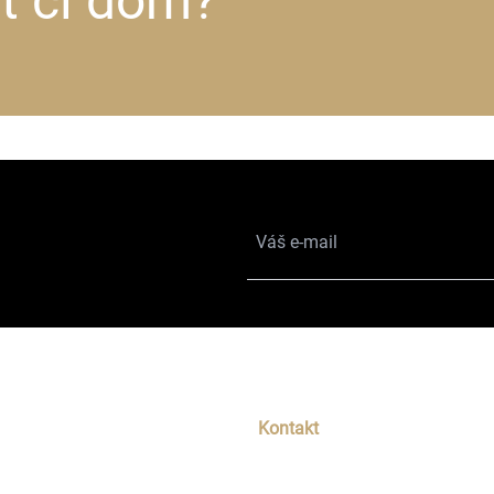
yt či dom?
Kontakt
a 5
Telefón