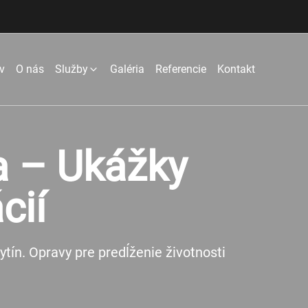
v
O nás
Služby
Galéria
Referencie
Kontakt
Maľovanie bytov
Odstraňovanie plesní
a – Ukážky
AIRLESS maľovanie
Čistenie a náter fasád
cií
Stierky a omietky
Veľkometrážné maľovanie
ytín. Opravy pre predĺženie životnosti