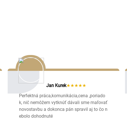
Naše referencie
Spokojní zákazníci hovoria za nás. Pozrite si ich recenzie a
presvedčte sa o kvalite našej práce.
Jan Kurek
★★★★★
Perfektná práca,komunikácia,cena ,poriado
k, nič nemôžem vytknúť dávali sme maľovať
novostavbu a dokonca pán spravil aj to čo n
ebolo dohodnuté