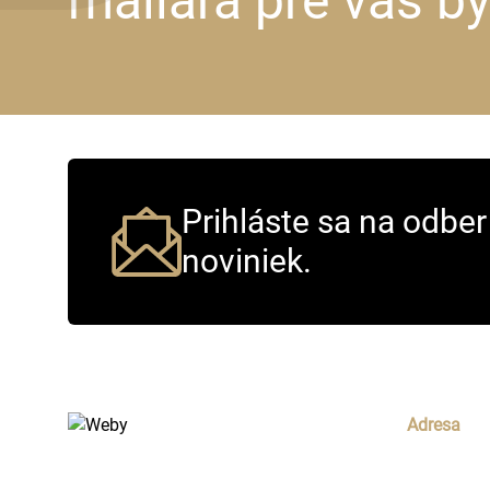
maliara pre váš b
Prihláste sa na odber
noviniek.
Adresa
Landauov