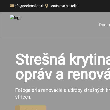
info@profimaliar.sk
Bratislava a okolie
Domo
Strešná krytin
opráv a renová
Fotogaléria renovácie a údržby strešných kr
striech.