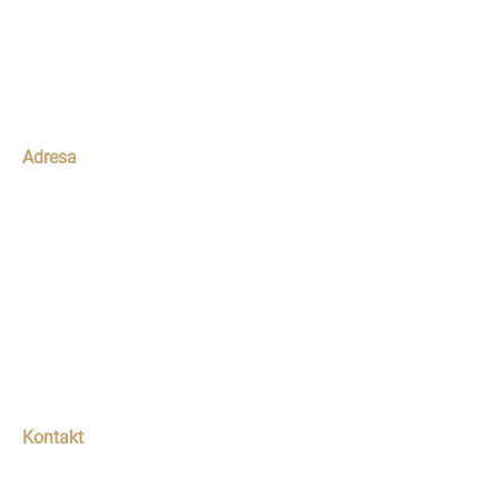
Poctivá maliarska práca postavená na skúsenostiach a
spokojnosti zákazníkov. Dbáme na detail, kvalitu a férový prístup.
Adresa
Landauova 5
841 01 Dúbravka, Bratislava
Pavol Fošnár
IČO: 57128855
Robotnícka 682/116, 900 66, Vysoká pri Morave
Kontakt
Telefón