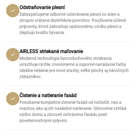
Odstraňovanie plesní
Zabezpečujeme odborné odstránenie plesní zo stien a
stropov vrátane dezinfekcie povrchov. Používame účinné
prípravky, ktoré zabraňujú opätovnému vzniku plesní a
zlepšujú kvalitu bývania.
AIRLESS striekané maľovanie
Moderná technológia bezvzduchového striekania
umožňuje rýchle, rovnomerné a úsporné nanášanie farby.
Ideálne riešenie pre nové stavby, veľké plochy aj náročných
zákazníkov.
Čistenie a natieranie fasád
Ponúkame kompletné čistenie fasád od nečistôt, rias a
machov, ako aj ich následné natieranie. Obnovíme vzhľad
vášho domu a zároveň ochránime fasádu pred
poveternostnými vplyvmi.