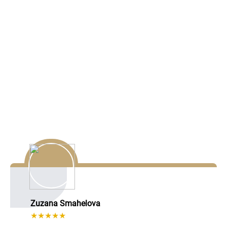
Naše referencie
Spokojní zákazníci hovoria za nás. Pozrite si ich recenzie
a presvedčte sa o kvalite našej práce.
Zuzana Smahelova
★★★★★