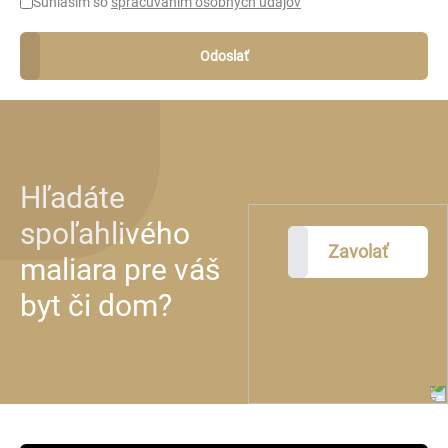
Súhlasím so
spracúvaním osobných údajov
Odoslať
Hľadáte
spoľahlivého
Zavolať
maliara pre váš
byt či dom?