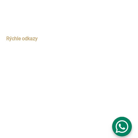
+421 948 412 410
Email
info@profimaliar.sk
Rýchle odkazy
Domov
O nás
Služby
Galéria
Referencie
Kontakt
© 2026
Profimaliar
| Všetky práva vyhradené. | Tvorba
web stránok
bainry.com